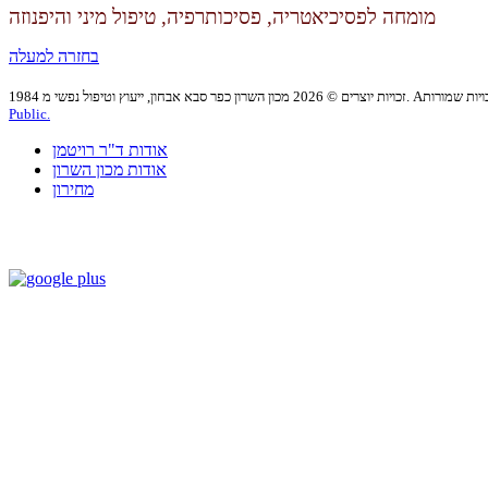
מומחה לפסיכיאטריה, פסיכותרפיה,
טיפול מיני והיפנוזה
בחזרה למעלה
Public.
אודות ד"ר רויטמן
אודות מכון השרון
מחירון
dr.roitmanm@gmail.com
טל: 09-7417262 | פקס: 153-9-7417262 | דוא”ל:
בניית אתרים