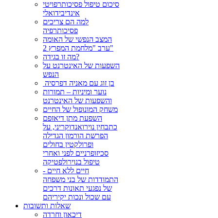
סיכום טיפול פסיכותרפויטי
אינדיבידואלי
למה הם צריכים
פסיכותרפיה
המצב הנפשי של האומה
ערב "מלחמת המפרץ 2"
מה זו בגידה?
השפעות של האינטרנט על
הנפש
בן זוג עם מאניה דפרסיה ‏
נוער ומיניות – תמורות
והשפעות של האינטרנט
משחק המונופול של החיים
השפעת מתן דיאזפם
כתבחין נוירואנדוקריני, על
הפרשת הורמון הגדילה
ופרולקטין בחולים
סכיזופרניים לפני ואחרי
טיפול בנוירולפטיקה
חיים ללא חיים -
התמודדות של בני משפחה
של נפגעי תאונות דרכים
עם שכול ונכות יקיריהם
שאלות ותשובות
דיכאון וחרדה