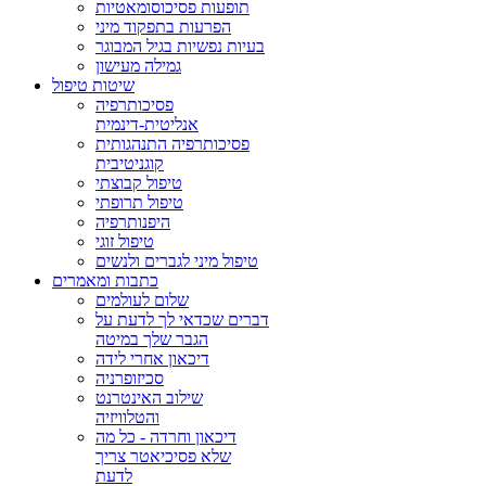
תופעות פסיכוסומאטיות
הפרעות בתפקוד מיני
בעיות נפשיות בגיל המבוגר
גמילה מעישון
שיטות טיפול
פסיכותרפיה
אנליטית-דינמית
פסיכותרפיה התנהגותית
קוגניטיבית
טיפול קבוצתי
טיפול תרופתי
היפנותרפיה
טיפול זוגי
טיפול מיני לגברים ולנשים
כתבות ומאמרים
שלום לעולמים
דברים שכדאי לך לדעת על
הגבר שלך במיטה
דיכאון אחרי לידה
סכיזופרניה
שילוב האינטרנט
והטלוויזיה
דיכאון וחרדה - כל מה
שלא פסיכיאטר צריך
לדעת