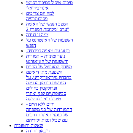
סיכום טיפול פסיכותרפויטי
אינדיבידואלי
למה הם צריכים
פסיכותרפיה
המצב הנפשי של האומה
ערב "מלחמת המפרץ 2"
מה זו בגידה?
השפעות של האינטרנט על
הנפש
בן זוג עם מאניה דפרסיה ‏
נוער ומיניות – תמורות
והשפעות של האינטרנט
משחק המונופול של החיים
השפעת מתן דיאזפם
כתבחין נוירואנדוקריני, על
הפרשת הורמון הגדילה
ופרולקטין בחולים
סכיזופרניים לפני ואחרי
טיפול בנוירולפטיקה
חיים ללא חיים -
התמודדות של בני משפחה
של נפגעי תאונות דרכים
עם שכול ונכות יקיריהם
שאלות ותשובות
דיכאון וחרדה