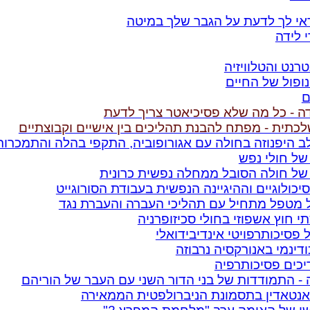
אי לך לדעת על הגבר שלך במיטה
 לידה
רנט והטלוויזיה
פול של החיים
ם
דה - כל מה שלא פסיכיאטר צריך לדעת
כתית - מפתח להבנת תהליכים בין אישיים וקבוצתיים
ב היפנוזה בחולה עם אגורופוביה, התקפי בהלה והתמכרות
 של חולי נפש
 של חולה הסובל ממחלה נפשית כרונית
יכולוגיים וההיגיינה הנפשית בעבודת הסורוגייט
 מטפל מתחיל עם תהליכי העברה והעברת נגד
י חוץ אשפוזי בחולי סכיזופרניה
 פסיכותרפויטי אינדיבידואלי
דינמי באנורקסיה נרבוזה
כים פסיכותרפיה
- התמודדות של בני הדור השני עם העבר של הוריהם
אנטאדין בתסמונת הניברולפטית הממאירה