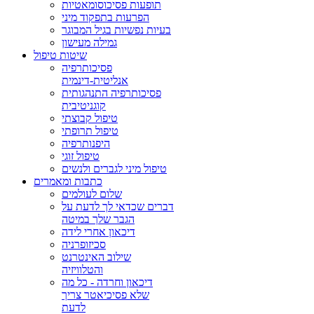
תופעות פסיכוסומאטיות
הפרעות בתפקוד מיני
בעיות נפשיות בגיל המבוגר
גמילה מעישון
שיטות טיפול
פסיכותרפיה
אנליטית-דינמית
פסיכותרפיה התנהגותית
קוגניטיבית
טיפול קבוצתי
טיפול תרופתי
היפנותרפיה
טיפול זוגי
טיפול מיני לגברים ולנשים
כתבות ומאמרים
שלום לעולמים
דברים שכדאי לך לדעת על
הגבר שלך במיטה
דיכאון אחרי לידה
סכיזופרניה
שילוב האינטרנט
והטלוויזיה
דיכאון וחרדה - כל מה
שלא פסיכיאטר צריך
לדעת