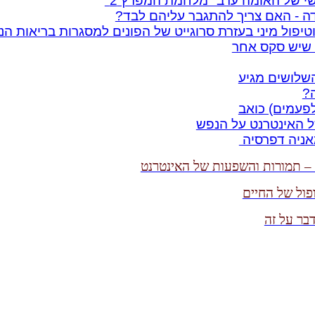
 של האומה ערב "מלחמת המפרץ 2"
דה - האם צריך להתגבר עליהם לבד?
 וטיפול מיני בעזרת סרוגייט של הפונים למסגרות בריאות ה
 שיש סקס אחר
שלושים מגיע
ה?
פעמים) כואב
 האינטרנט על הנפש
אניה דפרסיה ‏
ת – תמורות והשפעות של האינטרנט
פול של החיים
דבר על זה