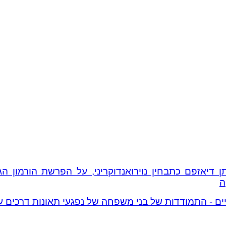
דיאזפם כתבחין נוירואנדוקריני, על הפרשת הורמון הגדי
ה
ים - התמודדות של בני משפחה של נפגעי תאונות דרכים עם