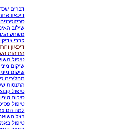
דברים שכד
דיכאון אחרי
סכיזופרניה
שילוב האינט
משחק המונו
קברי צדיקי
דיכאון וחר
הזדהות השל
טיפול משול
שיקום מיני
שיקום מיני
תהליכים פס
התנסות של
טיפול קבוצת
סיכום טיפול
טיפול פסיכו
למה הם צרי
בצל השואה 
טיפול באמ