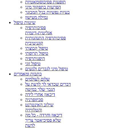
תופעות פסיכוסומאטיות
הפרעות בתפקוד מיני
בעיות נפשיות בגיל המבוגר
גמילה מעישון
שיטות טיפול
פסיכותרפיה
אנליטית-דינמית
פסיכותרפיה התנהגותית
קוגניטיבית
טיפול קבוצתי
טיפול תרופתי
היפנותרפיה
טיפול זוגי
טיפול מיני לגברים ולנשים
כתבות ומאמרים
שלום לעולמים
דברים שכדאי לך לדעת על
הגבר שלך במיטה
דיכאון אחרי לידה
סכיזופרניה
שילוב האינטרנט
והטלוויזיה
דיכאון וחרדה - כל מה
שלא פסיכיאטר צריך
לדעת