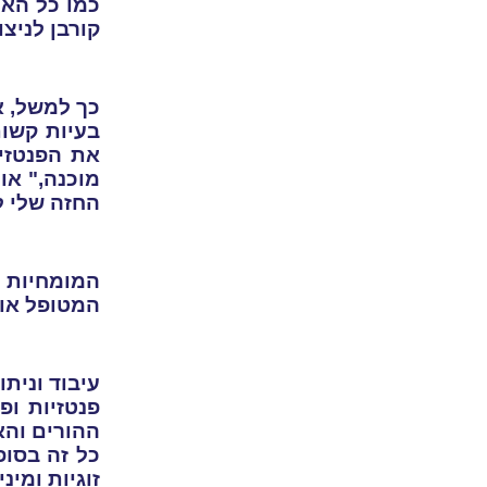
כמו כל האמ
קורבן לניצ
כך למשל, א
בעיות קשות
את הפנטזי
מוכנה
",
או 
החזה שלי ל
המומחיות ש
המטופל או 
עיבוד ונית
פנטזיות ו
ההורים והא
כל זה בסופ
זוגיות ומי