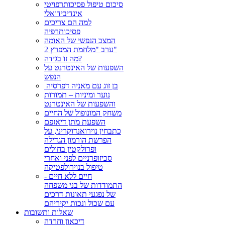
סיכום טיפול פסיכותרפויטי
אינדיבידואלי
למה הם צריכים
פסיכותרפיה
המצב הנפשי של האומה
ערב "מלחמת המפרץ 2"
מה זו בגידה?
השפעות של האינטרנט על
הנפש
בן זוג עם מאניה דפרסיה ‏
נוער ומיניות – תמורות
והשפעות של האינטרנט
משחק המונופול של החיים
השפעת מתן דיאזפם
כתבחין נוירואנדוקריני, על
הפרשת הורמון הגדילה
ופרולקטין בחולים
סכיזופרניים לפני ואחרי
טיפול בנוירולפטיקה
חיים ללא חיים -
התמודדות של בני משפחה
של נפגעי תאונות דרכים
עם שכול ונכות יקיריהם
שאלות ותשובות
דיכאון וחרדה