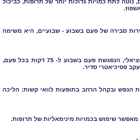
 נוטה לתת כמויות גדולות יותר של תרופות, כביכול
שפוז.
רות סבירה של פעם בשבוע - שבועיים, היא משימה
קבוצה של 12 - 18 חולים, המנוהלת על ידי פסיכיאטר ועובד סוציאלי, הנפגשת פעם בשבוע ל- 75 דקות בכל פעם,
עקב פסיכיאטרי סדיר.
ות הנפש ובקהל הרחב בתופעות לוואי קשות: הליכה
 מאפשר שימוש בכמויות מינימאליות של תרופות.