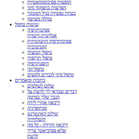
תופעות פסיכוסומאטיות
הפרעות בתפקוד מיני
בעיות נפשיות בגיל המבוגר
גמילה מעישון
שיטות טיפול
פסיכותרפיה
אנליטית-דינמית
פסיכותרפיה התנהגותית
קוגניטיבית
טיפול קבוצתי
טיפול תרופתי
היפנותרפיה
טיפול זוגי
טיפול מיני לגברים ולנשים
כתבות ומאמרים
שלום לעולמים
דברים שכדאי לך לדעת על
הגבר שלך במיטה
דיכאון אחרי לידה
סכיזופרניה
שילוב האינטרנט
והטלוויזיה
דיכאון וחרדה - כל מה
שלא פסיכיאטר צריך
לדעת