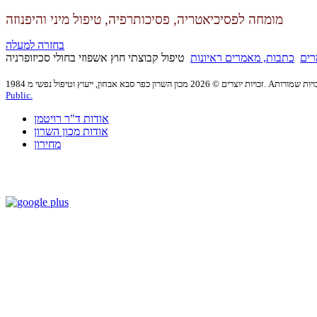
מומחה לפסיכיאטריה, פסיכותרפיה,
טיפול מיני והיפנוזה
בחזרה למעלה
רים
כתבות, מאמרים ראיונות
טיפול קבוצתי חוץ אשפוזי בחולי סכיזופרניה
Public.
אודות ד"ר רויטמן
אודות מכון השרון
מחירון
dr.roitmanm@gmail.com
טל: 09-7417262 | פקס: 153-9-7417262 | דוא”ל:
בניית אתרים