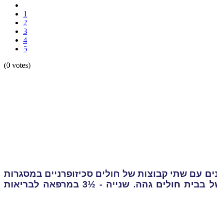
1
2
3
4
5
(0 votes)
ה שלי היום, אנסה לעשות סיכום של עבודתי במשך ½7 שנים עם שתי קבוצות של חולים סכיזופרניים במסגרות
חוץ אשפוזיות . קבוצה ראשונה נמשכה 4 שנים במרפאת חוץ של בבית חולים גהה. שנייה - ½3 במרפאה לבריאות