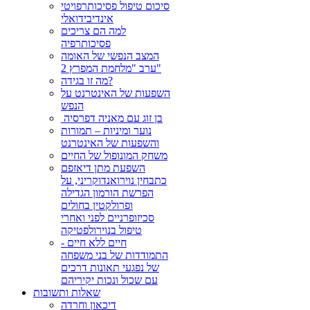
סיכום טיפול פסיכותרפויטי
אינדיבידואלי
למה הם צריכים
פסיכותרפיה
המצב הנפשי של האומה
ערב "מלחמת המפרץ 2"
מה זו בגידה?
השפעות של האינטרנט על
הנפש
בן זוג עם מאניה דפרסיה ‏
נוער ומיניות – תמורות
והשפעות של האינטרנט
משחק המונופול של החיים
השפעת מתן דיאזפם
כתבחין נוירואנדוקריני, על
הפרשת הורמון הגדילה
ופרולקטין בחולים
סכיזופרניים לפני ואחרי
טיפול בנוירולפטיקה
חיים ללא חיים -
התמודדות של בני משפחה
של נפגעי תאונות דרכים
עם שכול ונכות יקיריהם
שאלות ותשובות
דיכאון וחרדה