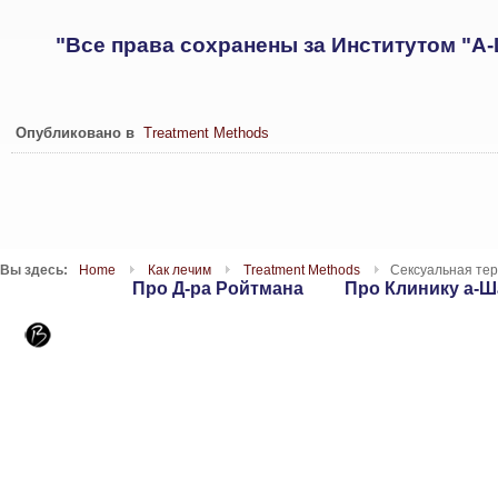
"
Все права сохранены за Институтом "А
Опубликовано в
Treatment Methods
Вы здесь:
Home
Как лечим
Treatment Methods
Сексуальная те
Про Д-ра Ройтмана
Про Клинику а-
WebSites
T : 09-7417262 | F : 153-9-