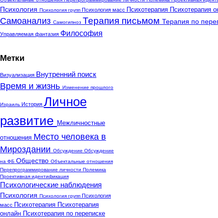
Психология
Психотерапия
Психотерапия 
Психология масс
Психология групп
Терапия письмом
Самоанализ
Терапия по пере
Самогипноз
Философия
Управляемая фантазия
Метки
Внутренний поиск
Визуализация
Время и жизнь
Изменение прошлого
Личное
История
Израиль
развитие
Межличностные
Место человека в
отношения
Мироздании
Обсуждение
Обсуждение
Общество
на ФБ
Объектальные отношения
Перепрограммирование личности
Полемика
Проективная идентификация
Психологические наблюдения
Психология
Психология
Психология групп
Психотерапия
Психотерапия
масс
онлайн
Психотерапия по переписке