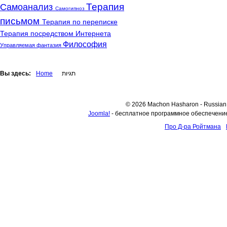
Терапия
Самоанализ
Самогипноз
письмом
Терапия по переписке
Терапия посредством Интернета
Философия
Управляемая фантазия
Вы здесь:
Home
תגיות
© 2026 Machon Hasharon - Russia
Joomla!
- бесплатное программное обеспечени
Про Д-ра Ройтмана
T : 09-7417262 | F : 153-9-7417262 | E :
dr.roitmanm@gmail.com
WebSites